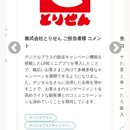
メン
促
で拡
トフォ
株式会社とりせん ご担当者様 コメン
生活
行く
ト
コメ
った
るこ
デジクルプラスの販促キャンペーン機能を
ヤン
、新
搭載したLINEミニアプリを導入したこと
ため
めて
で、幅広いお客さまに向けて多種多様なキ
育て
ャンペーンを展開できるようになりまし
とご
た。デジタルをさらに活用した企画を増や
帯の
すことで、お客さまのエンゲージメントを
ート 
高めライトな顧客層とのコミュニケーショ
た。
ンも深めていくことを期待しています。
ろん
販促
入を
デジクルプラス
デジクルプラスキャンペーン