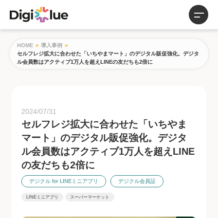
サービス
HOME
>
導入事例
>
セルフレジ拡大に合わせた「いちやまマート」のデジタル販促強化。デジタ
導入事例
ル会員数はアクティブ1万人を超えLINEの友だちも2倍に
お知らせ
2024/07/31
お役立ち資料
セルフレジ拡大に合わせた「いちやま
サービス紹介資料
マート」のデジタル販促強化。デジタ
事例紹介
ル会員数はアクティブ1万人を超えLINE
調査レポート
の友だちも2倍に
コラム
デジクル for LINEミニアプリ
デジクル会員証
LINEミニアプリ
スーパーマーケット
会社概要